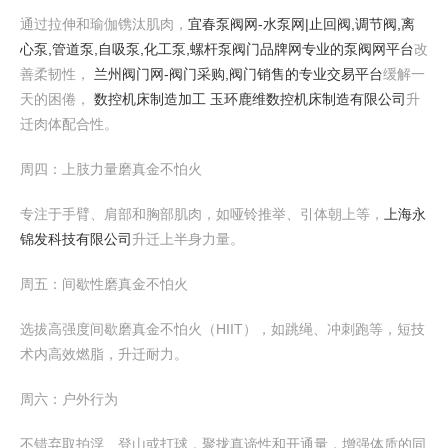
通过拉伸和瑜伽镌汰肌肉，
宜春泵阀网-水泵网|止回阀,调节阀,离
心泵,管道泵,自吸泵,化工泵,螺杆泵阀门品牌网专业的泵阀网平台
改
善柔韧性，
兰州阀门网-阀门采购,阀门销售的专业交易平台
缓解一
天的困倦，
数控机床制造加工 玉环鹿维数控机床制造有限公司
升
迁肉体配合性。
周四：上肢力量磨真金不怕火
专注于手臂、肩部和胸部肌肉，如哑铃推举、引体朝上等，
上海永
锦发科技有限公司
升迁上半身力量。
周五：间歇性磨真金不怕火
选拔高强度间歇磨真金不怕火（HIIT），如跳绳、冲刺跑等，短技
术内高效燃脂，升迁耐力。
周六：户外行为
不错弃取拍浮、登山或打球，聚拢真谛性和开通量，增强体质的同