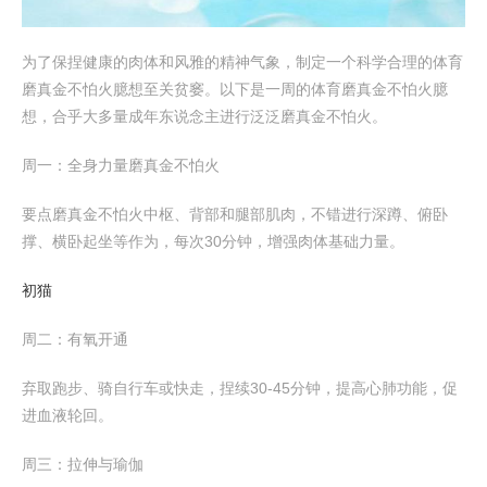
为了保捏健康的肉体和风雅的精神气象，制定一个科学合理的体育
磨真金不怕火臆想至关贫窭。以下是一周的体育磨真金不怕火臆
想，合乎大多量成年东说念主进行泛泛磨真金不怕火。
周一：全身力量磨真金不怕火
要点磨真金不怕火中枢、背部和腿部肌肉，不错进行深蹲、俯卧
撑、横卧起坐等作为，每次30分钟，增强肉体基础力量。
初猫
周二：有氧开通
弃取跑步、骑自行车或快走，捏续30-45分钟，提高心肺功能，促
进血液轮回。
周三：拉伸与瑜伽