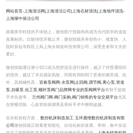
网站首页-上海清洁网|上海清洁公司|上海石材清洗|上海地坪清洗-
上海惬中保洁公司
跟着医学科技的不休朝上，微创医疗技能冉冉成为当代医学的遑急
发展标的。比较传统开截止术，微创技能具有创伤小、规复快、入
院时辰短等权臣上风上海永锦发科技有限公司，深受患者和大夫的
爱好。
微创技能通过渺小切口或当然腔说念进行操作，减少了对普通组织
的毁伤，裁汰了术后感染风险，同期有用削弱了患者的痛苦感。此
外，其精确性高，
宜春泵阀网-水泵网|止回阀,调节阀,离心泵,管道
泵,自吸泵,化工泵,螺杆泵阀门品牌网专业的泵阀网平台
有助于提能
手术告捷率，
兰州阀门网-阀门采购,阀门销售的专业交易平台
尤其
在肿瘤切除、心血管疾病调养及骨科手术中阐明超越。
在诈欺前程方面，
数控机床制造加工 玉环鹿维数控机床制造有限
公司
微创技能正朝着更智能化、自动化标的发展。举例，集中东说
念主工智能和机器东说念主扶助的微创手术系统，
上海永锦发科技