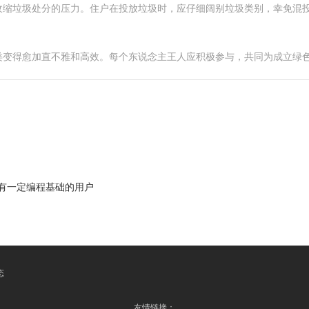
收缩垃圾处分的压力。住户在投放垃圾时，应仔细阔别垃圾类别，幸免混
类变得愈加直不雅和高效。每个东说念主王人应积极参与，共同为成立绿
于有一定编程基础的用户
态
友情链接：