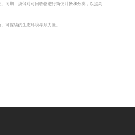
投。同期，淡薄对可回收物进行简便计帐和分类，以提高
色、可握续的生态环境孝顺力量。