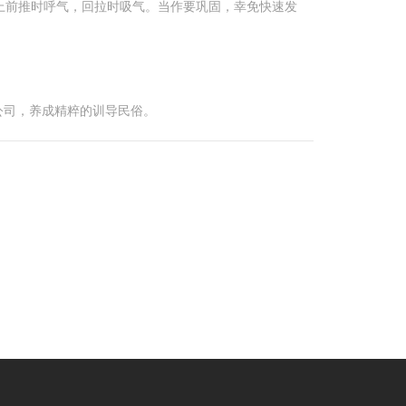
上前推时呼气，回拉时吸气。当作要巩固，幸免快速发
公司，养成精粹的训导民俗。