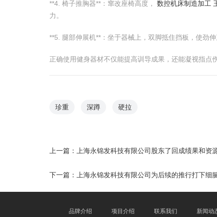
**4. 椅子推胸器**：窜改座椅高度，
数控机床制造加工 
力。
**5. 腿部伸展机**：坐于器械上，双脚抵住挡板，使
正确使用健身器材不仅能提高训导成果，还能凝视指点
珍重
深蹲
硬拉
上一篇：
上海永锦发科技有限公司股东了回成绩果和资
下一篇：
上海永锦发科技有限公司为后续的推行打下细
品牌介绍
项目介绍
联系我们
新闻动