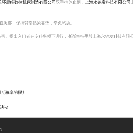
玉环鹿维数控机床制造有限公司
双手持休止柄，
上海永锦发科技有限公司
劲伸直腿部，保持背部贴紧靠垫，幸免悠扬。
伤害。提出入门者在专科率领下进行，渐渐掌持手段上海永锦发科技有限
源期骗率的擢升
腻基础
态