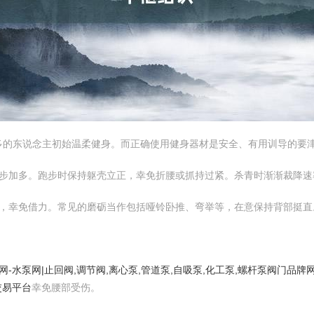
多的东说念主初始温柔健身。而正确使用健身器材是安全、有用训导的要
低，逐步加多。跑步时保持躯壳立正，幸免折腰或抓持过紧。杀青时渐渐裁降
如甩手，幸免借力。常见的磨砺当作包括哑铃卧推、弯举等，在意保持背部挺直
网-水泵网|止回阀,调节阀,离心泵,管道泵,自吸泵,化工泵,螺杆泵阀门品
交易平台
幸免腰部受伤。